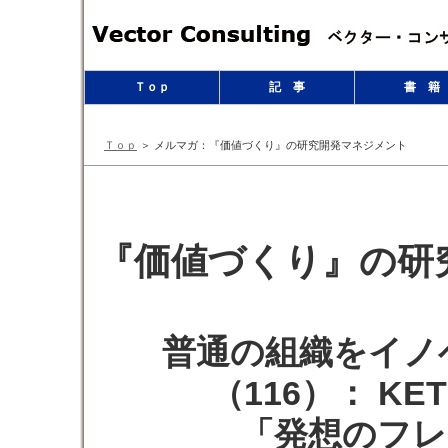
Ｔｏｐ
記 事
書 籍
Ｔｏｐ
＞ メルマガ：『価値づくり』の研究開発マネジメント
『価値づくり』の研究
普通の組織をイノ
（116）： KE
「発想のフレ